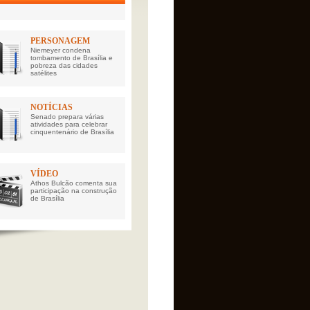
PERSONAGEM
Niemeyer condena
tombamento de Brasília e
pobreza das cidades
satélites
NOTÍCIAS
Senado prepara várias
atividades para celebrar
cinquentenário de Brasília
VÍDEO
Athos Bulcão comenta sua
participação na construção
de Brasília