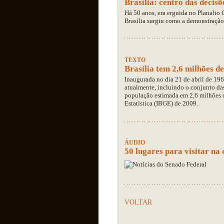
Brasília: centro das decisõ
Há 50 anos, era erguida no Planalto 
Brasília surgiu como a demonstração 
TEXTO
Brasília tem 2,6 milhões de
Inaugurada no dia 21 de abril de 196
atualmente, incluindo o conjunto das
população estimada em 2,6 milhões d
Estatística (IBGE) de 2009.
ÁUDIO
50 lugares para visitar na
VOLTAR