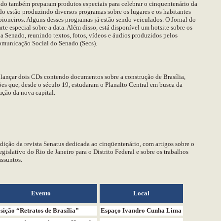
do também preparam produtos especiais para celebrar o cinquentenário da
do estão produzindo diversos programas sobre os lugares e os habitantes
s pioneiros. Alguns desses programas já estão sendo veiculados. O Jornal do
te especial sobre a data. Além disso, está disponível um hotsite sobre os
a Senado, reunindo textos, fotos, vídeos e áudios produzidos pelos
Comunicação Social do Senado (Secs).
lançar dois CDs contendo documentos sobre a construção de Brasília,
ões que, desde o século 19, estudaram o Planalto Central em busca da
lação da nova capital.
ção da revista Senatus dedicada ao cinqüentenário, com artigos sobre o
gislativo do Rio de Janeiro para o Distrito Federal e sobre os trabalhos
assuntos.
Evento
Local
sição “Retratos de Brasília”
Espaço Ivandro Cunha Lima