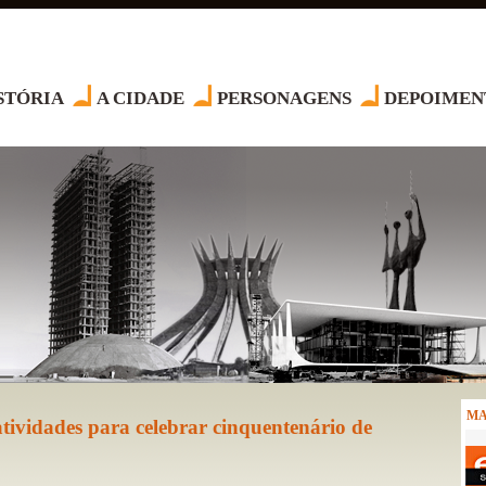
STÓRIA
A CIDADE
PERSONAGENS
DEPOIMEN
MA
tividades para celebrar cinquentenário de