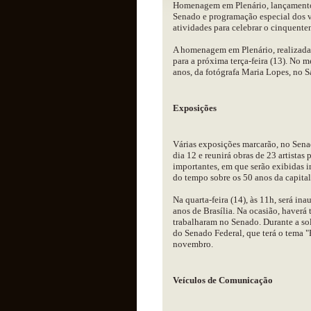
Homenagem em Plenário, lançamento de
Senado e programação especial dos v
atividades para celebrar o cinquente
A homenagem em Plenário, realizada
para a próxima terça-feira (13). No 
anos, da fotógrafa Maria Lopes, no 
Exposições
Várias exposições marcarão, no Senad
dia 12 e reunirá obras de 23 artistas p
importantes, em que serão exibidas 
do tempo sobre os 50 anos da capital
Na quarta-feira (14), às 11h, será i
anos de Brasília. Na ocasião, haver
trabalharam no Senado. Durante a so
do Senado Federal, que terá o tema "B
novembro.
Veículos de Comunicação