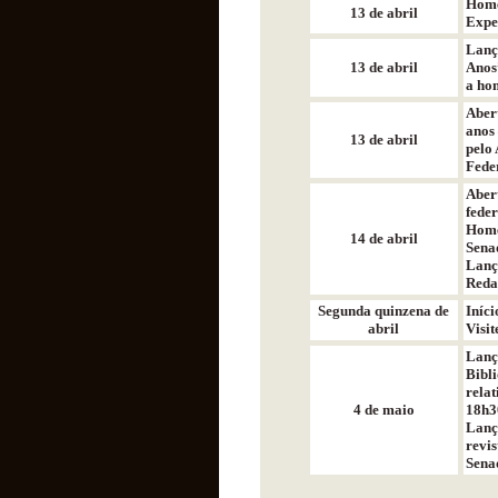
Home
13 de abril
Exped
Lanç
13 de abril
Anos
a ho
Aber
anos
13 de abril
pelo 
Feder
Aber
feder
Home
14 de abril
Sena
Lanç
Reda
Segunda quinzena de
Iníc
abril
Visit
Lanç
Bibl
relat
4 de maio
18h3
Lanç
revis
Senad