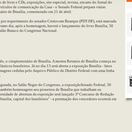
 livro e CDs, exposições, site especial, revista, encarte do Jornal do
eículos de comunicação da Casa - o Senado Federal prepara várias
nário de Brasília, comemorado em 21 de abril.
 por requerimento do senador Cristovam Buarque (PDT-DF), está marcada
mesmo dia, após a homenagem, haverá o lançamento do livro Brasília, 50
Salão Branco do Congresso Nacional.
o, o cinqüentenário de Brasília. A mostra Retratos de Brasília começa no
lásticos brasileiros. Já no dia 13 será aberta a exposição Brasília - fatos
imagens cedidas pelo Arquivo Público do Distrito Federal com uma linha
.
naugurada, no Salão Negro do Congresso, a exposiçãoSenado Federal, 50
á também homenagens aos pioneiros de Brasília que trabalham ou
lenidade de abertura da exposição será lançado 3º Concurso de Redação
rasília, capital dos brasileiros" - a premiação dos vencedores ocorrerá em