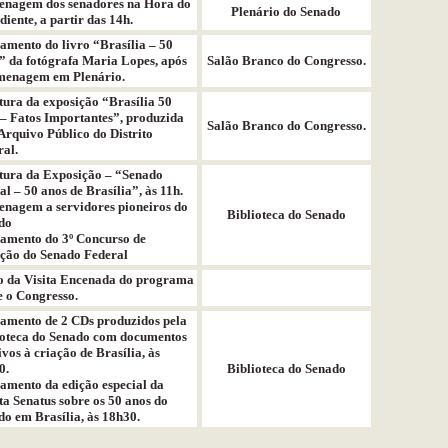
nagem dos senadores na Hora do
Plenário do Senado
iente, a partir das 14h.
amento do livro “Brasília – 50
” da fotógrafa Maria Lopes, após
Salão Branco do Congresso.
menagem em Plenário.
tura da exposição “Brasília 50
 – Fatos Importantes”, produzida
Salão Branco do Congresso.
Arquivo Público do Distrito
al.
tura da Exposição – “Senado
al – 50 anos de Brasília”, às 11h.
nagem a servidores pioneiros do
Biblioteca do Senado
do
amento do 3º Concurso de
ção do Senado Federal
io da Visita Encenada do programa
e o Congresso.
amento de 2 CDs produzidos pela
ioteca do Senado com documentos
ivos à criação de Brasília, às
0.
Biblioteca do Senado
amento da edição especial da
ta Senatus sobre os 50 anos do
o em Brasília, às 18h30.